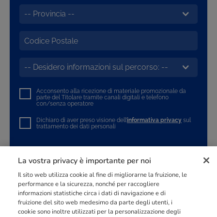
Acconsento alla ricezione di materiale promozionale da
parte del Titolare tramite canali digitali e telefono
con/senza operatore
Dichiaro di aver preso visione dell’
informativa privacy
sul
trattamento dei dati personali
INVIA LA RICHIESTA
La vostra privacy è importante per noi
Il sito web utilizza cookie al fine di migliorarne la fruizione, le
performance e la sicurezza, nonché per raccogliere
informazioni statistiche circa i dati di navigazione e di
fruizione del sito web medesimo da parte degli utenti, i
cookie sono inoltre utilizzati per la personalizzazione degli