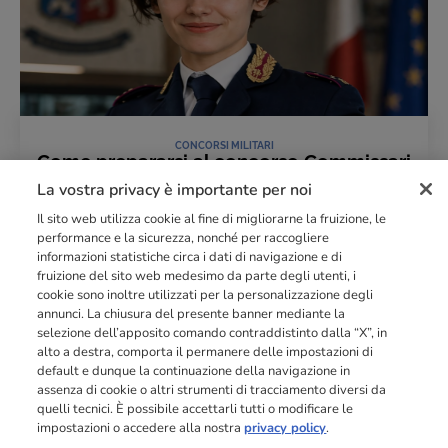
CONCORSI MILITARI
Come prepararsi al concorso Commissari
Polizia 2026
La vostra privacy è importante per noi
21 Aprile 2026
Il sito web utilizza cookie al fine di migliorarne la fruizione, le
LEGGI L'ARTICOLO
performance e la sicurezza, nonché per raccogliere
informazioni statistiche circa i dati di navigazione e di
fruizione del sito web medesimo da parte degli utenti, i
cookie sono inoltre utilizzati per la personalizzazione degli
Punto di riferimento di
dimensione europea
nella
formazione
annunci. La chiusura del presente banner mediante la
professionale
orientata al mercato del lavoro con più di
140.000 studenti
selezione dell’apposito comando contraddistinto dalla “X”, in
raggiunti e formati all’anno tra Spagna, Portogallo e Italia.
alto a destra, comporta il permanere delle impostazioni di
default e dunque la continuazione della navigazione in
03211992123
assenza di cookie o altri strumenti di tracciamento diversi da
quelli tecnici. È possibile accettarli tutti o modificare le
impostazioni o accedere alla nostra
privacy policy
.