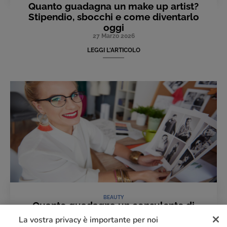
Quanto guadagna un make up artist?
Stipendio, sbocchi e come diventarlo
oggi
27 Marzo 2026
LEGGI L'ARTICOLO
BEAUTY
Quanto guadagna un consulente di
immagine: cifre, fattori e prospettive
La vostra privacy è importante per noi
30 Marzo 2026