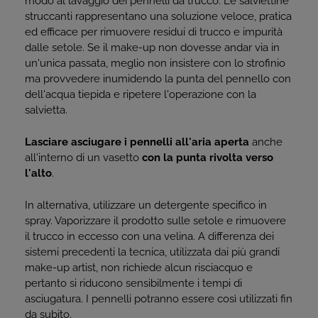
modo al lavaggio dei pennelli da trucco. Le salviettine
struccanti rappresentano una soluzione veloce, pratica
ed efficace per rimuovere residui di trucco e impurità
dalle setole. Se il make-up non dovesse andar via in
un'unica passata, meglio non insistere con lo strofinio
ma provvedere inumidendo la punta del pennello con
dell'acqua tiepida e ripetere l'operazione con la
salvietta.
Lasciare asciugare i pennelli all'aria aperta
anche
all'interno di un vasetto
con la punta rivolta verso
l'alto
.
In alternativa, utilizzare un detergente specifico in
spray. Vaporizzare il prodotto sulle setole e rimuovere
il trucco in eccesso con una velina. A differenza dei
sistemi precedenti la tecnica, utilizzata dai più grandi
make-up artist, non richiede alcun risciacquo e
pertanto si riducono sensibilmente i tempi di
asciugatura. I pennelli potranno essere così utilizzati fin
da subito.