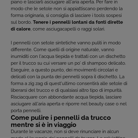
piano e lasciarli asciugare all'aria aperta. Per fare in
modo che le setole non si appiattiscano perdendo la
forma originaria, si consiglia di lasciare i tools sospesi
sul bordo.
Tenere i pennelli lontani da fonti dirette
di calore
, come asciugacapelli o raggi solari.
I pennelli con setole sintetiche vanno puliti in modo
differente. Come quelli di origine naturale, vanno
inumiditi con l'acqua tiepida e trattati con un dischetto
per il trucco su cui versare un po’ di shampoo delicato.
Eseguire, a questo punto, dei movimenti circolari e
delicati con la punta dei pennelli sopra il dischetto. La
forma a zig zag di quest'ultimo consentirà alle setole di
liberarsi del trucco e di qualsiasi altro tipo di impurità.
Risciacquare con abbondante acqua tiepida, lasciare
asciugare all'aria aperta e riporre nel beauty case o nel
porta pennelli.
Come pulire i pennelli da trucco
mentre si è in viaggio
Durante le vacanze, non si deve rinunciare in alcun