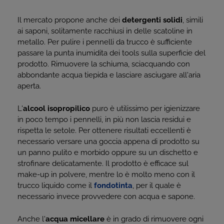
Il mercato propone anche dei
detergenti solidi
, simili
ai saponi, solitamente racchiusi in delle scatoline in
metallo. Per pulire i pennelli da trucco è sufficiente
passare la punta inumidita dei tools sulla superficie del
prodotto. Rimuovere la schiuma, sciacquando con
abbondante acqua tiepida e lasciare asciugare all'aria
aperta.
L'
alcool isopropilico
puro è utilissimo per igienizzare
in poco tempo i pennelli, in più non lascia residui e
rispetta le setole. Per ottenere risultati eccellenti è
necessario versare una goccia appena di prodotto su
un panno pulito e morbido oppure su un dischetto e
strofinare delicatamente. Il prodotto è efficace sul
make-up in polvere, mentre lo è molto meno con il
trucco liquido come il
fondotinta
, per il quale è
necessario invece provvedere con acqua e sapone.
Anche l'
acqua micellare
è in grado di rimuovere ogni