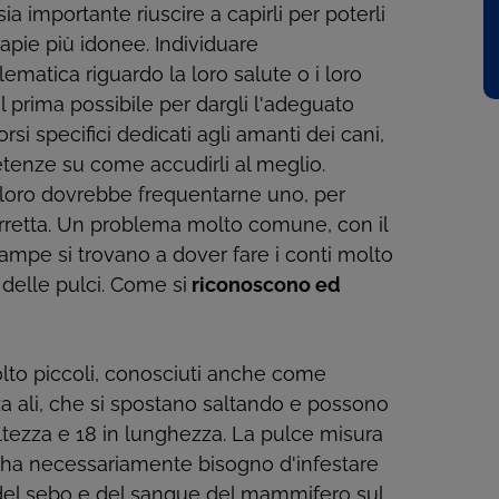
a importante riuscire a capirli per poterli
rapie più idonee. Individuare
ematica riguardo la loro salute o i loro
 prima possibile per dargli l'adeguato
si specifici dedicati agli amanti dei cani,
etenze su come accudirli al meglio.
 loro dovrebbe frequentarne uno, per
corretta. Un problema molto comune, con il
 zampe si trovano a dover fare i conti molto
 delle pulci. Come si
riconoscono ed
lto piccoli, conosciuti anche come
enza ali, che si spostano saltando e possono
altezza e 18 in lunghezza. La pulce misura
e, ha necessariamente bisogno d'infestare
ra, del sebo e del sangue del mammifero sul