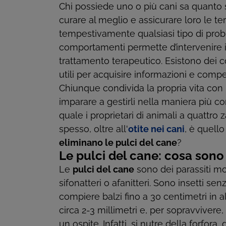
Chi possiede uno o più cani sa quanto si
curare al meglio e assicurare loro le te
tempestivamente qualsiasi tipo di probl
comportamenti permette d’intervenire il
trattamento terapeutico. Esistono dei cor
utili per acquisire informazioni e comp
Chiunque condivida la propria vita con
imparare a gestirli nella maniera più 
quale i proprietari di animali a quattro
spesso, oltre all'
otite nei cani
, è quello
eliminano le pulci del cane
?
Le pulci del cane: cosa sono
Le
pulci del cane
sono dei parassiti mo
sifonatteri o afanitteri. Sono insetti s
compiere balzi fino a 30 centimetri in 
circa 2-3 millimetri e, per sopravviver
un ospite. Infatti, si nutre della forfo