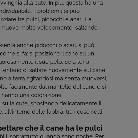
avvinghia alla cute. In più, questa ha una
ndividuabile. Il problema si può
iare tra pulci, pidocchi e acari. La
si muove molto velocemente, saltando.
esenta anche pidocchi o acari, si può
 come si fa: si posiziona il cane su un
igorosamente il suo pelo. Se a terra
e tentano di saltare nuovamente sul cane,
stano a terra agitandosi ma senza muoversi,
lto facilmente dal mantello del cane e si
e hanno una colorazione
 sulla cute, spostando delicatamente il
all'interno delle labbra, tra i cuscinetti
.
ettare che il cane ha le pulci
bili, soprattutto quando sono poche. Per