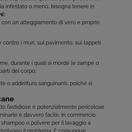
sia infestato o meno, bisogna tenere in
i:
 con un atteggiamento di vero e proprio
 contro i muri, sul pavimento, sui tappeti
rme, durante i quali si morde le zampe o
parti del corpo;
e o addirittura sanguinanti, poiché si
cane
to fastidiose e potenzialmente pericolose
liminarle è davvero facile. In commercio
di shampoo o polvere per il lavaggio a
 risolvono il problema. È comunque