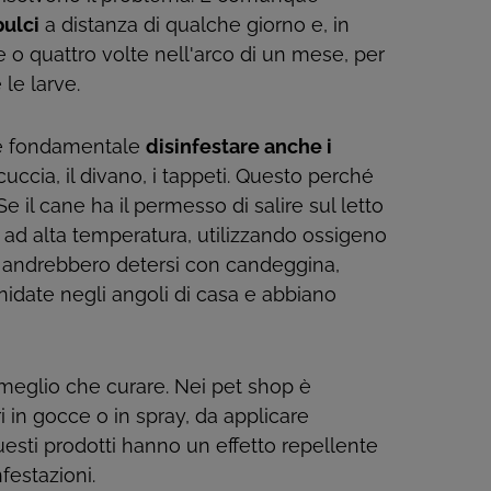
pulci
a distanza di qualche giorno e, in
e o quattro volte nell'arco di un mese, per
 le larve.
e è fondamentale
disinfestare anche i
cuccia, il divano, i tappeti. Questo perché
Se il cane ha il permesso di salire sul letto
 ad alta temperatura, utilizzando ossigeno
i andrebbero detersi con candeggina,
nnidate negli angoli di casa e abbiano
meglio che curare. Nei pet shop è
i in gocce o in spray, da applicare
esti prodotti hanno un effetto repellente
nfestazioni.