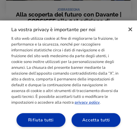
JOB
RASSEGNA
Alla scoperta del futuro con Davante |
CORSICEF alla 34ª edizione di
JOB&Orienta Verona
La vostra privacy è importante per noi
07 Novembre 2025
Il sito web utilizza cookie al fine di migliorarne la fruizione, le
LEGGI L'ARTICOLO
performance e la sicurezza, nonché per raccogliere
informazioni statistiche circa i dati di navigazione e di
fruizione del sito web medesimo da parte degli utenti, i
cookie sono inoltre utilizzati per la personalizzazione degli
Punto di riferimento di
dimensione europea
nella
formazione
annunci. La chiusura del presente banner mediante la
professionale
orientata al mercato del lavoro con più di
140.000 studenti
selezione dell’apposito comando contraddistinto dalla “X”, in
raggiunti e formati all’anno tra Spagna, Portogallo e Italia.
alto a destra, comporta il permanere delle impostazioni di
default e dunque la continuazione della navigazione in
03211992123
assenza di cookie o altri strumenti di tracciamento diversi da
quelli tecnici. È possibile accettarli tutti o modificare le
impostazioni o accedere alla nostra
privacy policy
.
Rifiuta tutti
Accetta tutti
SCOPRI I NOSTRI CORSI