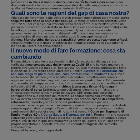
pensare che
in Italia il tasso di disoccupazione dei laureati è pari a quello dei
diplomati
mentre la disoccupazione generale è di molto maggiore in confronto a
quella dei Paesi europei economicamente simili all’Italia.
Quali sono le ragioni del gap di casa nostra?
Alla base del fenomeno dello skills match prettamente italiano pare vi siano
scelte
sbagliate fatte dopo la scuola dell’obbligo.
Le famiglie sarebbero orientate verso
“soluzioni”, per così dire, più efficienti senza tener conto di altri fattori come un
percorso di studi troppo dilatato nei tempi (che viene spesso abbandonato) e che,
talvolta, propone programmi non aggiornati. Questo è ciò che accade
generalmente tra gli strati meno abbienti nell’ottica di una formazione che
consentirebbe di avere un lavoro subito dopo il conseguimento del
diploma.
Mancherebbe, dunque, la capacità di compiere scelte realmente efficaci
,
versatili, moderne e in grado di ottimizzare i tempi proiettando lo studente nel
mondo del lavoro nel breve periodo.
Il nuovo modo di fare formazione: cosa sta
cambiando
È innegabile che una forte accelerazione della formazione a distanza si sia
verificata come
conseguenza dell’emergenza Covid-19
che ha visto una vera e
propria rivoluzione del modo di
“fare scuola”.
Questo metodo, applicabile a tutte
le discipline, è una realtà consolidata per il Centro
Europeo di Formazione che
non solo eroga da più di dieci anni corsi professionali in modalità F.A.D.
ma è
anche leader del settore grazie all’offerta di contenuti multimediali sempre
aggiornati e al social learning, solo per citare alcuni punti di forza. Ciò consente
uno scambio di competenze e un confronto immediato tra docenti e allievi; tutto
nella virtualità di un’aula che
non richiede la presenza fisica né lungaggini
burocratiche di sorta.
L’ottimizzazione dell’apprendimento è un fattore che
influisce positivamente nel mondo del lavoro: CEF eroga solo corsi che
corrispondono alle esigenze del mercato. La scuola forma con efficienza ogni
nuovo iscritto consentendogli di
affermarsi nel proprio campo di competenza
velocemente
, traendo gratificazione nel produrre benessere per sé e,
conseguentemente, per l’intero sistema economico. Con un programma di studi
sempre aggiornato si scongiura l’eventualità di non essere al passo con i veloci
cambiamenti della società: degni di nota, in tal senso, il
Corso per Segretaria di
Studio Medico 4.0
e il
Corso Salute e Sicurezza per tutti
.
Programmi che nascono
seguendo l’evoluzione del Paese e del mondo per consentire a chiunque e senza
limiti di età, di fare in qualsiasi momento la scelta più giusta, più in linea con le
proprie aspettative e, soprattutto, con un riscontro tangibile che si rifletta
sull’economia.
Designed by asier_relampagoestudio