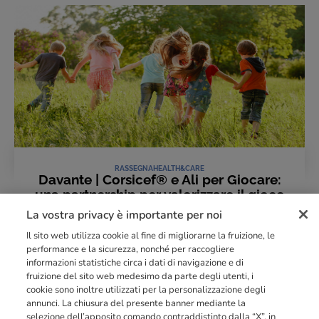
RASSEGNA
HEALTH&CARE
Davante | Corsicef® e Ali per Giocare:
una partnership per valorizzare il gioco
come strumento educativo
La vostra privacy è importante per noi
06 Luglio 2026
Il sito web utilizza cookie al fine di migliorarne la fruizione, le
LEGGI L'ARTICOLO
performance e la sicurezza, nonché per raccogliere
informazioni statistiche circa i dati di navigazione e di
fruizione del sito web medesimo da parte degli utenti, i
cookie sono inoltre utilizzati per la personalizzazione degli
Punto di riferimento di
dimensione europea
nella
formazione
annunci. La chiusura del presente banner mediante la
professionale
orientata al mercato del lavoro con più di
140.000 studenti
selezione dell’apposito comando contraddistinto dalla “X”, in