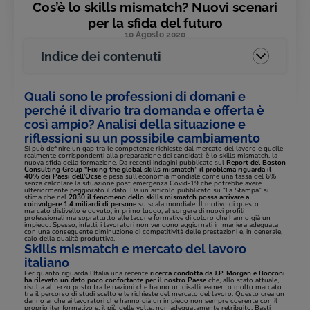
Cos’è lo skills mismatch? Nuovi scenari
per la sfida del futuro
10 Agosto 2020
Indice dei contenuti
Quali sono le professioni di domani e
perché il divario tra domanda e offerta è
così ampio? Analisi della situazione e
riflessioni su un possibile cambiamento
Si può definire un gap tra le competenze richieste dal mercato del lavoro e quelle
realmente corrispondenti alla preparazione dei candidati: è lo skills mismatch, la
nuova sfida della formazione. Da recenti indagini pubblicate sul
Report del Boston
Consulting Group “Fixing the global skills mismatch” il problema riguarda il
40% dei Paesi dell’Ocse
e pesa sull’economia mondiale come una tassa del 6%
senza calcolare la situazione post emergenza Covid-19 che potrebbe avere
ulteriormente peggiorato il dato. Da un articolo pubblicato su “La Stampa” si
stima che nel
2030 il fenomeno dello skills mismatch possa arrivare a
coinvolgere 1,4 miliardi di persone
su scala mondiale. Il motivo di questo
marcato dislivello è dovuto, in primo luogo, al sorgere di nuovi profili
professionali ma soprattutto alle lacune formative di coloro che hanno già un
impiego. Spesso, infatti, i lavoratori non vengono aggiornati in maniera adeguata
con una conseguente diminuzione di competitività delle prestazioni e, in generale,
calo della qualità produttiva.
Skills mismatch e mercato del lavoro
italiano
Per quanto riguarda l’Italia una recente
ricerca condotta da J.P. Morgan e Bocconi
ha rilevato un dato poco confortante per il nostro Paese
che, allo stato attuale,
risulta al terzo posto tra le nazioni che hanno un disallineamento molto marcato
tra il percorso di studi scelto e le richieste del mercato del lavoro. Questo crea un
danno anche ai lavoratori che hanno già un impiego non sempre coerente con il
proprio iter formativo e, il più delle volte, non adeguatamente retribuito. Basti