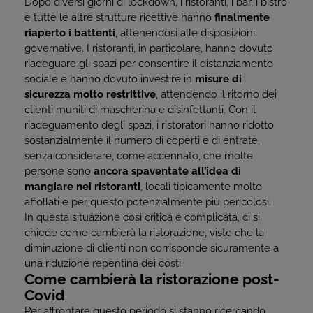
Dopo diversi giorni di lockdown, i ristoranti, i bar, i bistrò
e tutte le altre strutture ricettive hanno
finalmente
riaperto i battenti
, attenendosi alle disposizioni
governative. I ristoranti, in particolare, hanno dovuto
riadeguare gli spazi per consentire il distanziamento
sociale e hanno dovuto investire in
misure di
sicurezza molto restrittive
, attendendo il ritorno dei
clienti muniti di mascherina e disinfettanti. Con il
riadeguamento degli spazi, i ristoratori hanno ridotto
sostanzialmente il numero di coperti e di entrate,
senza considerare, come accennato, che molte
persone sono
ancora spaventate all’idea di
mangiare nei ristoranti
, locali tipicamente molto
affollati e per questo potenzialmente più pericolosi.
In questa situazione così critica e complicata, ci si
chiede come cambierà la ristorazione, visto che la
diminuzione di clienti non corrisponde sicuramente a
una riduzione repentina dei costi.
Come cambierà la ristorazione post-
Covid
Per affrontare questo periodo si stanno ricercando