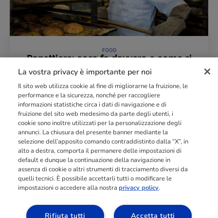
FOOD
Panettiere: cosa fa davvero e come si
diventa professionisti dell'arte bianca
La vostra privacy è importante per noi
05 Giugno 2026
Il sito web utilizza cookie al fine di migliorarne la fruizione, le
LEGGI L'ARTICOLO
performance e la sicurezza, nonché per raccogliere
informazioni statistiche circa i dati di navigazione e di
fruizione del sito web medesimo da parte degli utenti, i
cookie sono inoltre utilizzati per la personalizzazione degli
Punto di riferimento di
dimensione europea
nella
formazione
annunci. La chiusura del presente banner mediante la
professionale
orientata al mercato del lavoro con più di
140.000 studenti
selezione dell’apposito comando contraddistinto dalla “X”, in
raggiunti e formati all’anno tra Spagna, Portogallo e Italia.
alto a destra, comporta il permanere delle impostazioni di
default e dunque la continuazione della navigazione in
03211992123
assenza di cookie o altri strumenti di tracciamento diversi da
quelli tecnici. È possibile accettarli tutti o modificare le
impostazioni o accedere alla nostra
privacy policy
.
Rifiuta tutti
Accetta tutti