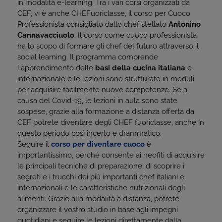
in modalità e-learning. Tra i vari corsi organizzati da
CEF, vi è anche CHEFuoriclasse, il corso per Cuoco
Professionista consigliato dallo chef stellato
Antonino
Cannavacciuolo
. Il corso come cuoco professionista
ha lo scopo di formare gli chef del futuro attraverso il
social learning. Il programma comprende
l'apprendimento delle
basi della cucina italiana
e
internazionale e le lezioni sono strutturate in moduli
per acquisire facilmente nuove competenze. Se a
causa del Covid-19, le lezioni in aula sono state
sospese, grazie alla formazione a distanza offerta da
CEF potrete diventare degli
CHEF fuoriclasse
, anche in
questo periodo così incerto e drammatico.
Seguire il
corso per diventare cuoco
è
importantissimo, perché consente ai neofiti di acquisire
le principali tecniche di preparazione, di scoprire i
segreti e i trucchi dei più importanti chef italiani e
internazionali e le caratteristiche nutrizionali degli
alimenti. Grazie alla modalità a distanza, potrete
organizzare il vostro studio in base agli impegni
quotidiani e seguire le lezioni direttamente dalla