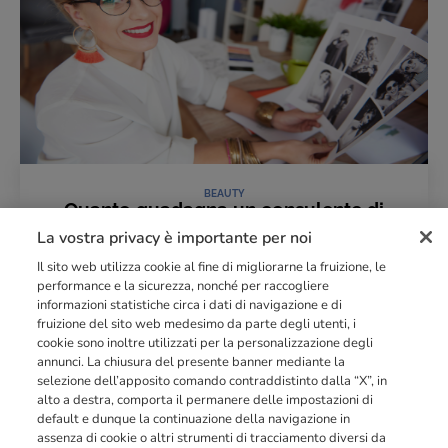
BEAUTY
Quanto guadagna un consulente di
immagine: cifre, fattori e prospettive
La vostra privacy è importante per noi
30 Marzo 2026
Il sito web utilizza cookie al fine di migliorarne la fruizione, le
LEGGI L'ARTICOLO
performance e la sicurezza, nonché per raccogliere
informazioni statistiche circa i dati di navigazione e di
fruizione del sito web medesimo da parte degli utenti, i
cookie sono inoltre utilizzati per la personalizzazione degli
Punto di riferimento di
dimensione europea
nella
formazione
annunci. La chiusura del presente banner mediante la
professionale
orientata al mercato del lavoro con più di
140.000 studenti
selezione dell’apposito comando contraddistinto dalla “X”, in
raggiunti e formati all’anno tra Spagna, Portogallo e Italia.
alto a destra, comporta il permanere delle impostazioni di
default e dunque la continuazione della navigazione in
03211992123
assenza di cookie o altri strumenti di tracciamento diversi da