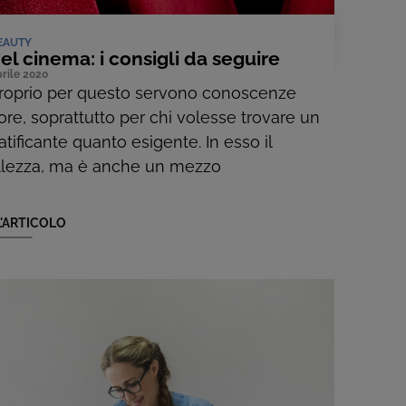
EAUTY
l cinema: i consigli da seguire
rile 2020
Proprio per questo servono conoscenze
ore, soprattutto per chi volesse trovare un
ificante quanto esigente. In esso il
ellezza, ma è anche un mezzo
L'ARTICOLO