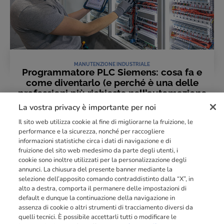
MANUTENZIONE INDUSTRIALE
Programmatore PLC Siemens: cosa fa e
come diventarlo (e perché è una delle
professioni più richieste nell’automazione
industriale!)
La vostra privacy è importante per noi
29 Dicembre 2025
Il sito web utilizza cookie al fine di migliorarne la fruizione, le
LEGGI L'ARTICOLO
performance e la sicurezza, nonché per raccogliere
informazioni statistiche circa i dati di navigazione e di
fruizione del sito web medesimo da parte degli utenti, i
cookie sono inoltre utilizzati per la personalizzazione degli
Punto di riferimento di
dimensione europea
nella
formazione
annunci. La chiusura del presente banner mediante la
professionale
orientata al mercato del lavoro con più di
140.000 studenti
selezione dell’apposito comando contraddistinto dalla “X”, in
raggiunti e formati all’anno tra Spagna, Portogallo e Italia.
alto a destra, comporta il permanere delle impostazioni di
default e dunque la continuazione della navigazione in
03211992123
assenza di cookie o altri strumenti di tracciamento diversi da
quelli tecnici. È possibile accettarli tutti o modificare le