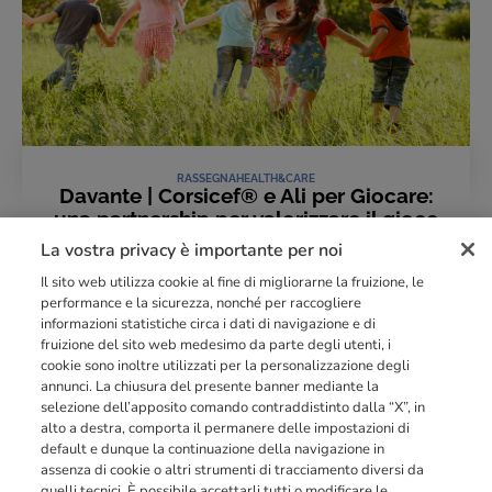
RASSEGNA
HEALTH&CARE
Davante | Corsicef® e Ali per Giocare:
una partnership per valorizzare il gioco
come strumento educativo
La vostra privacy è importante per noi
06 Luglio 2026
Il sito web utilizza cookie al fine di migliorarne la fruizione, le
LEGGI L'ARTICOLO
performance e la sicurezza, nonché per raccogliere
informazioni statistiche circa i dati di navigazione e di
fruizione del sito web medesimo da parte degli utenti, i
cookie sono inoltre utilizzati per la personalizzazione degli
Punto di riferimento di
dimensione europea
nella
formazione
annunci. La chiusura del presente banner mediante la
professionale
orientata al mercato del lavoro con più di
140.000 studenti
selezione dell’apposito comando contraddistinto dalla “X”, in
raggiunti e formati all’anno tra Spagna, Portogallo e Italia.
alto a destra, comporta il permanere delle impostazioni di
default e dunque la continuazione della navigazione in
03211992123
assenza di cookie o altri strumenti di tracciamento diversi da
quelli tecnici. È possibile accettarli tutti o modificare le