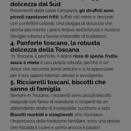
dolcezza dal Sud
Provenienti dalla calda Campania,
gli struffoli sono
piccoli capolavori fritti
, tuffati nel miele e decorati
con confettini colorati. Una pioggia di dolcezza che
riporta alla mente i giorni festosi dell'infanzia e riunisce
famiglie intorno a tavole imbandite di tradizione.
4. Panforte toscano, la robusta
dolcezza della Toscana
In Toscana, il panforte, il dolce
ricco di spezie, frutta
secca e miele
è una delizia robusta, perché è un
dolce che racconta storie antiche e si fa apprezzare
per il suo sapore intenso, deciso e avvolgente.
5. Ricciarelli toscani, biscotti che
sanno di famiglia
Sempre in Toscana, i ricciarelli sono piccoli biscotti
realizzati con farina di mandorle e ricoperti da un
abbondante strato di impalpabile zucchero a velo.
Biscotti morbidi e scioglievoli
, che ricordano
l'importanza della tradizione familiare, sono una delizia
che riscalda il cuore e prima ancora il palato!