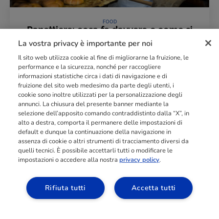
FOOD
Panettiere: cosa fa davvero e come si
diventa professionisti dell'arte bianca
La vostra privacy è importante per noi
05 Giugno 2026
Il sito web utilizza cookie al fine di migliorarne la fruizione, le
LEGGI L'ARTICOLO
performance e la sicurezza, nonché per raccogliere
informazioni statistiche circa i dati di navigazione e di
fruizione del sito web medesimo da parte degli utenti, i
cookie sono inoltre utilizzati per la personalizzazione degli
Punto di riferimento di
dimensione europea
nella
formazione
annunci. La chiusura del presente banner mediante la
professionale
orientata al mercato del lavoro con più di
140.000 studenti
selezione dell’apposito comando contraddistinto dalla “X”, in
raggiunti e formati all’anno tra Spagna, Portogallo e Italia.
alto a destra, comporta il permanere delle impostazioni di
default e dunque la continuazione della navigazione in
03211992123
assenza di cookie o altri strumenti di tracciamento diversi da
quelli tecnici. È possibile accettarli tutti o modificare le
impostazioni o accedere alla nostra
privacy policy
.
Rifiuta tutti
Accetta tutti
SCOPRI I NOSTRI CORSI