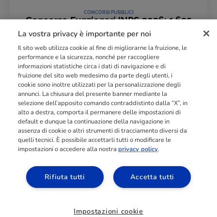
CONCORSI PUBBLICI
Concorso Funzionari INPS 2026: 1.695
posti
La vostra privacy è importante per noi
25 Giugno 2026
Il sito web utilizza cookie al fine di migliorarne la fruizione, le
LEGGI L'ARTICOLO
performance e la sicurezza, nonché per raccogliere
informazioni statistiche circa i dati di navigazione e di
fruizione del sito web medesimo da parte degli utenti, i
cookie sono inoltre utilizzati per la personalizzazione degli
Punto di riferimento di
dimensione europea
nella
formazione
annunci. La chiusura del presente banner mediante la
professionale
orientata al mercato del lavoro con più di
140.000 studenti
selezione dell’apposito comando contraddistinto dalla “X”, in
raggiunti e formati all’anno tra Spagna, Portogallo e Italia.
alto a destra, comporta il permanere delle impostazioni di
default e dunque la continuazione della navigazione in
03211992123
assenza di cookie o altri strumenti di tracciamento diversi da
quelli tecnici. È possibile accettarli tutti o modificare le
impostazioni o accedere alla nostra
privacy policy
.
Rifiuta tutti
Accetta tutti
SCOPRI I NOSTRI CORSI
Impostazioni cookie
©
2026
|
Privacy Policy
|
Cookie Policy
- CEF PUBLISHING S.p.A. - PIVA