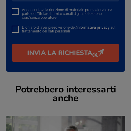
Acconsento alla ricezione di materiale promozionale da
parte del Titolare tramite canali digitali e telefono
con/senza operatore
Dichiaro di aver preso visione dell’
informativa privacy
sul
trattamento dei dati personali
INVIA LA RICHIESTA
Potrebbero interessarti
anche