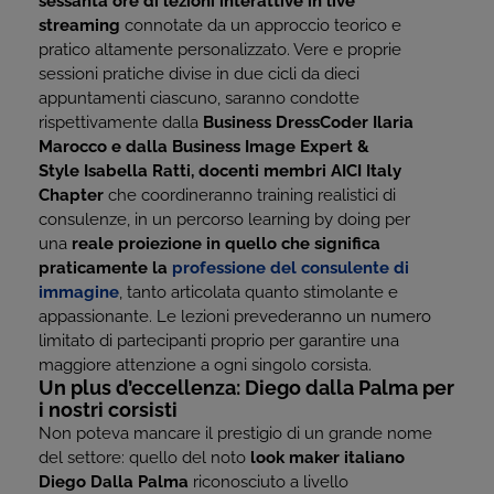
sessanta ore di lezioni interattive in live
streaming
connotate da un approccio teorico e
pratico altamente personalizzato. Vere e proprie
sessioni pratiche divise in due cicli da dieci
appuntamenti ciascuno, saranno condotte
rispettivamente dalla
Business DressCoder Ilaria
Marocco e dalla Business Image Expert &
Style Isabella Ratti, docenti membri AICI Italy
Chapter
che coordineranno training realistici di
consulenze, in un percorso learning by doing per
una
reale proiezione in quello che significa
praticamente la
professione del consulente di
immagine
, tanto articolata quanto stimolante e
appassionante. Le lezioni prevederanno un numero
limitato di partecipanti proprio per garantire una
maggiore attenzione a ogni singolo corsista.
Un plus d’eccellenza: Diego dalla Palma per
i nostri corsisti
Non poteva mancare il prestigio di un grande nome
del settore: quello del noto
look maker italiano
Diego Dalla Palma
riconosciuto a livello