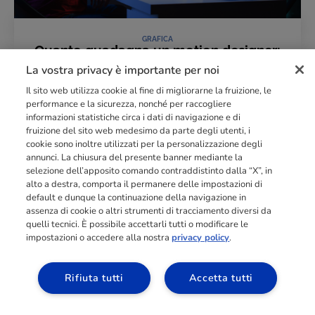
GRAFICA
Quanto guadagna un motion designer:
stipendio, freelance e prospettive
La vostra privacy è importante per noi
09 Aprile 2026
Il sito web utilizza cookie al fine di migliorarne la fruizione, le
LEGGI L'ARTICOLO
performance e la sicurezza, nonché per raccogliere
informazioni statistiche circa i dati di navigazione e di
fruizione del sito web medesimo da parte degli utenti, i
cookie sono inoltre utilizzati per la personalizzazione degli
Punto di riferimento di
dimensione europea
nella
formazione
annunci. La chiusura del presente banner mediante la
professionale
orientata al mercato del lavoro con più di
140.000 studenti
selezione dell’apposito comando contraddistinto dalla “X”, in
raggiunti e formati all’anno tra Spagna, Portogallo e Italia.
alto a destra, comporta il permanere delle impostazioni di
default e dunque la continuazione della navigazione in
03211992123
assenza di cookie o altri strumenti di tracciamento diversi da
quelli tecnici. È possibile accettarli tutti o modificare le
impostazioni o accedere alla nostra
privacy policy
.
Rifiuta tutti
Accetta tutti
SCOPRI I NOSTRI CORSI