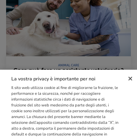
ANIMAL CARE
Cosa può fare un assistente veterinario?
Mansioni, limiti e competenze
La vostra privacy è importante per noi
13 Maggio 2026
Il sito web utilizza cookie al fine di migliorarne la fruizione, le
LEGGI L'ARTICOLO
performance e la sicurezza, nonché per raccogliere
informazioni statistiche circa i dati di navigazione e di
fruizione del sito web medesimo da parte degli utenti, i
cookie sono inoltre utilizzati per la personalizzazione degli
Punto di riferimento di
dimensione europea
nella
formazione
annunci. La chiusura del presente banner mediante la
professionale
orientata al mercato del lavoro con più di
140.000 studenti
selezione dell’apposito comando contraddistinto dalla “X”, in
raggiunti e formati all’anno tra Spagna, Portogallo e Italia.
alto a destra, comporta il permanere delle impostazioni di
default e dunque la continuazione della navigazione in