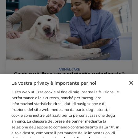
ANIMAL CARE
Cosa può fare un assistente veterinario?
Mansioni, limiti e competenze
La vostra privacy è importante per noi
13 Maggio 2026
Il sito web utilizza cookie al fine di migliorarne la fruizione, le
LEGGI L'ARTICOLO
performance e la sicurezza, nonché per raccogliere
informazioni statistiche circa i dati di navigazione e di
fruizione del sito web medesimo da parte degli utenti, i
cookie sono inoltre utilizzati per la personalizzazione degli
Punto di riferimento di
dimensione europea
nella
formazione
annunci. La chiusura del presente banner mediante la
professionale
orientata al mercato del lavoro con più di
140.000 studenti
selezione dell’apposito comando contraddistinto dalla “X”, in
raggiunti e formati all’anno tra Spagna, Portogallo e Italia.
alto a destra, comporta il permanere delle impostazioni di