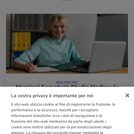
HEALTH&CARE
Mansioni Segretaria Studio Medico: la
guida completa
La vostra privacy è importante per noi
16 Settembre 2025
Il sito web utilizza cookie al fine di migliorarne la fruizione, le
LEGGI L'ARTICOLO
performance e la sicurezza, nonché per raccogliere
informazioni statistiche circa i dati di navigazione e di
fruizione del sito web medesimo da parte degli utenti, i
cookie sono inoltre utilizzati per la personalizzazione degli
Punto di riferimento di
dimensione europea
nella
formazione
annunci. La chiusura del presente banner mediante la