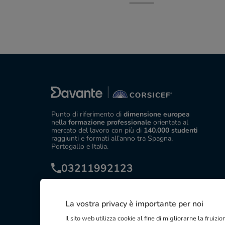
Punto di riferimento di
dimensione europea
nella
formazione professionale
orientata al
mercato del lavoro con più di
140.000 studenti
raggiunti e formati all’anno tra Spagna,
Portogallo e Italia.
03211992123
La vostra privacy è importante per noi
Il sito web utilizza cookie al fine di migliorarne la fruiz