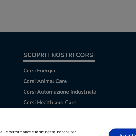
SCOPRI I NOSTRI CORSI
Corsi Energia
Corsi Animal Care
Corsi Automazione Industriale
Corsi Health and Care
Corsi Estetica e Immagine
Corsi Moda
ione, le performance e la sicurezza, nonché per
Corsi Turismo
Accetta