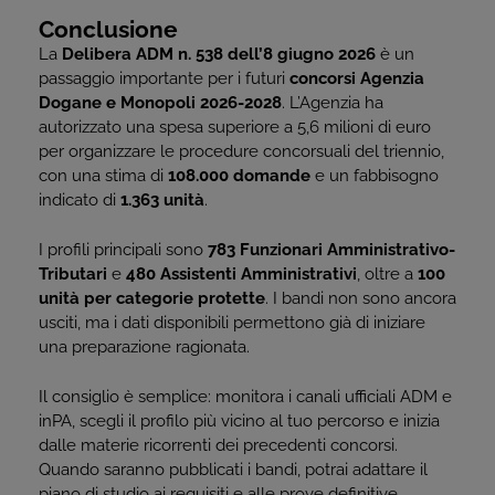
Conclusione
La
Delibera ADM n. 538 dell’8 giugno 2026
è un
passaggio importante per i futuri
concorsi Agenzia
Dogane e Monopoli 2026-2028
. L’Agenzia ha
autorizzato una spesa superiore a 5,6 milioni di euro
per organizzare le procedure concorsuali del triennio,
con una stima di
108.000 domande
e un fabbisogno
indicato di
1.363 unità
.
I profili principali sono
783 Funzionari Amministrativo-
Tributari
e
480 Assistenti Amministrativi
, oltre a
100
unità per categorie protette
. I bandi non sono ancora
usciti, ma i dati disponibili permettono già di iniziare
una preparazione ragionata.
Il consiglio è semplice: monitora i canali ufficiali ADM e
inPA, scegli il profilo più vicino al tuo percorso e inizia
dalle materie ricorrenti dei precedenti concorsi.
Quando saranno pubblicati i bandi, potrai adattare il
piano di studio ai requisiti e alle prove definitive.