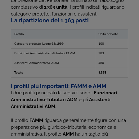
La Direzione del Personale ha stimato un fabbisogno
complessivo di
1.363 unità
. I profili indicati riguardano
categorie protette, funzionari e assistenti.
La ripartizione dei 1.363 posti
Profilo
Unità previste
Categorie protette, Legge 68/1999
100
Funzionari Amministrativo-Tributari, FAMM
783
Assistenti Amministrativi, AMM
480
Totale
1.363
I profili più importanti: FAMM e AMM
I due profili principali da seguire sono i
Funzionari
Amministrativo-Tributari ADM
e gli
Assistenti
Amministrativi ADM
.
Il profilo
FAMM
riguarda generalmente figure con una
preparazione più giuridico-tributaria, economica e
amministrativa. Il profilo
AMM
ha un taglio più