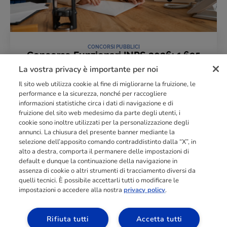
CONCORSI PUBBLICI
Concorso Funzionari INPS 2026: 1.695
posti
La vostra privacy è importante per noi
25 Giugno 2026
Il sito web utilizza cookie al fine di migliorarne la fruizione, le
LEGGI L'ARTICOLO
performance e la sicurezza, nonché per raccogliere
informazioni statistiche circa i dati di navigazione e di
fruizione del sito web medesimo da parte degli utenti, i
cookie sono inoltre utilizzati per la personalizzazione degli
Punto di riferimento di
dimensione europea
nella
formazione
annunci. La chiusura del presente banner mediante la
professionale
orientata al mercato del lavoro con più di
140.000 studenti
selezione dell’apposito comando contraddistinto dalla “X”, in
raggiunti e formati all’anno tra Spagna, Portogallo e Italia.
alto a destra, comporta il permanere delle impostazioni di
default e dunque la continuazione della navigazione in
03211992123
assenza di cookie o altri strumenti di tracciamento diversi da
quelli tecnici. È possibile accettarli tutti o modificare le
impostazioni o accedere alla nostra
privacy policy
.
Rifiuta tutti
Accetta tutti
SCOPRI I NOSTRI CORSI