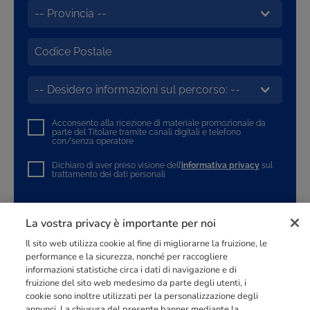
Acconsento alla ricezione di materiale promozionale da
parte del Titolare tramite canali digitali e telefono
con/senza operatore
Dichiaro di aver preso visione dell’
informativa privacy
sul
trattamento dei dati personali
INVIA LA RICHIESTA
La vostra privacy è importante per noi
Il sito web utilizza cookie al fine di migliorarne la fruizione, le
performance e la sicurezza, nonché per raccogliere
informazioni statistiche circa i dati di navigazione e di
fruizione del sito web medesimo da parte degli utenti, i
cookie sono inoltre utilizzati per la personalizzazione degli
Punto di riferimento di
dimensione europea
nella
formazione
annunci. La chiusura del presente banner mediante la