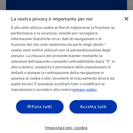
INVIA LA RICHIESTA
La vostra privacy è importante per noi
Il sito web utilizza cookie al fine di migliorarne la fruizione, le
performance e la sicurezza, nonché per raccogliere
informazioni statistiche circa i dati di navigazione e di
fruizione del sito web medesimo da parte degli utenti, i
cookie sono inoltre utilizzati per la personalizzazione degli
Punto di riferimento di
dimensione europea
nella
formazione
annunci. La chiusura del presente banner mediante la
professionale
orientata al mercato del lavoro con più di
140.000 studenti
selezione dell’apposito comando contraddistinto dalla “X”, in
raggiunti e formati all’anno tra Spagna, Portogallo e Italia.
alto a destra, comporta il permanere delle impostazioni di
default e dunque la continuazione della navigazione in
03211992123
assenza di cookie o altri strumenti di tracciamento diversi da
quelli tecnici. È possibile accettarli tutti o modificare le
impostazioni o accedere alla nostra
privacy policy
.
Rifiuta tutti
Accetta tutti
SCOPRI I NOSTRI CORSI
Impostazioni cookie
©
2026
|
Privacy Policy
|
Cookie Policy
- CEF PUBLISHING S.p.A. - PIVA