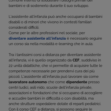
comune intento di soddisfare i bisogni primari dei
bambini e di sostenerlo durante il suo sviluppo.
L'assistente all'infanzia può anche occuparsi di bambini
disabili o di minori che vivono in contesti familiari
considerati difficili.
Come per le altre professioni nel sociale, per
diventare assistente all'infanzia
è necessario seguire
un corso sia nella modalità e-learning che in aula.
Tra i tantissimi corsi a distanza per diventare assistente
all'infanzia, vi è quello organizzato da
CEF
, suddiviso in
22 unità didattiche, che vi permette di acquisire tutte le
competenze necessarie per prendervi cura dei più
piccoli. L'assistente all'infanzia può lavorare sia come
lavoratore autonomo
che come
dipendente
presso
centri ludici, asili nido, scuole dell'infanzia private,
associazioni e fondazioni che si occupano di accogliere
e accudire bambini in difficoltà o con disabilità, ma
anche strutture ospedaliere dotate di reparti pediatrici.
Con il corso CEF a distanza, si possono seguire le