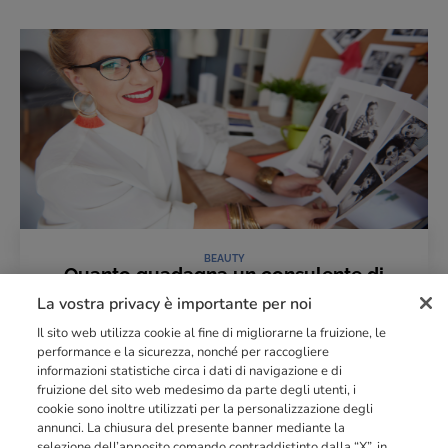
BEAUTY
Quanto guadagna un consulente di
immagine: cifre, fattori e prospettive
La vostra privacy è importante per noi
30 Marzo 2026
Il sito web utilizza cookie al fine di migliorarne la fruizione, le
LEGGI L'ARTICOLO
performance e la sicurezza, nonché per raccogliere
informazioni statistiche circa i dati di navigazione e di
fruizione del sito web medesimo da parte degli utenti, i
cookie sono inoltre utilizzati per la personalizzazione degli
Punto di riferimento di
dimensione europea
nella
formazione
annunci. La chiusura del presente banner mediante la
professionale
orientata al mercato del lavoro con più di
140.000 studenti
selezione dell’apposito comando contraddistinto dalla “X”, in