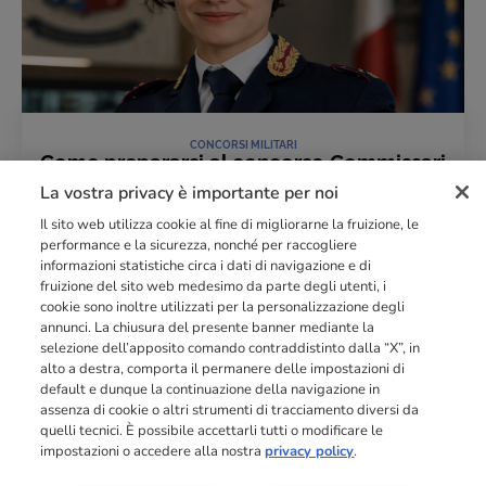
CONCORSI MILITARI
Come prepararsi al concorso Commissari
Polizia 2026
La vostra privacy è importante per noi
21 Aprile 2026
Il sito web utilizza cookie al fine di migliorarne la fruizione, le
LEGGI L'ARTICOLO
performance e la sicurezza, nonché per raccogliere
informazioni statistiche circa i dati di navigazione e di
fruizione del sito web medesimo da parte degli utenti, i
cookie sono inoltre utilizzati per la personalizzazione degli
Punto di riferimento di
dimensione europea
nella
formazione
annunci. La chiusura del presente banner mediante la
professionale
orientata al mercato del lavoro con più di
140.000 studenti
selezione dell’apposito comando contraddistinto dalla “X”, in
raggiunti e formati all’anno tra Spagna, Portogallo e Italia.
alto a destra, comporta il permanere delle impostazioni di
default e dunque la continuazione della navigazione in
03211992123
assenza di cookie o altri strumenti di tracciamento diversi da
quelli tecnici. È possibile accettarli tutti o modificare le
impostazioni o accedere alla nostra
privacy policy
.