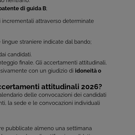
do rientrano:
 patente di guida B
;
gi incrementali attraverso determinate
 lingue straniere indicate dal bando;
dai candidati.
ggio finale. Gli accertamenti attitudinali,
usivamente con un giudizio di
idoneità o
certamenti attitudinali 2026?
calendario delle convocazioni dei candidati
nti, la sede e le convocazioni individuali
ere pubblicate almeno una settimana