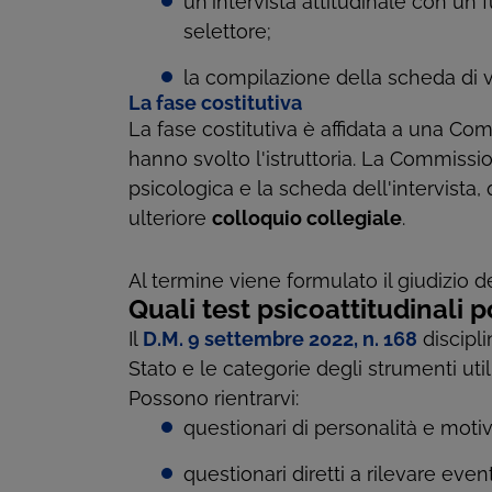
un'intervista attitudinale con un 
selettore;
la compilazione della scheda di v
La fase costitutiva
La fase costitutiva è affidata a una Co
hanno svolto l'istruttoria. La Commission
psicologica e la scheda dell'intervista,
ulteriore
colloquio collegiale
.
Al termine viene formulato il giudizio de
Quali test psicoattitudinali
Il
D.M. 9 settembre 2022, n. 168
discipli
Stato e le categorie degli strumenti utili
Possono rientrarvi:
questionari di personalità e motiv
questionari diretti a rilevare even