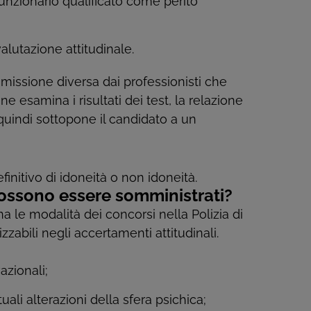
funzionario qualificato come perito
alutazione attitudinale.
mmissione diversa dai professionisti che
e esamina i risultati dei test, la relazione
 quindi sottopone il candidato a un
finitivo di idoneità o non idoneità.
 possono essere somministrati?
na le modalità dei concorsi nella Polizia di
zzabili negli accertamenti attitudinali.
azionali;
tuali alterazioni della sfera psichica;